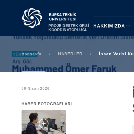
|
HAKKIMIZDA
PROJE DESTEK OFİSİ
KOORDİNATÖRLÜĞÜ
Anasayfa
/
HABERLER
/
İnsan Verisi Ku
06 Nisan 2026
HABER FOTOĞRAFLARI