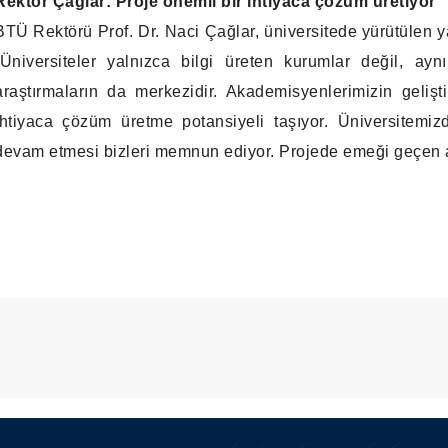
Rektör Çağlar: Proje önemli bir ihtiyaca çözüm üretiyor
BTÜ Rektörü Prof. Dr. Naci Çağlar, üniversitede yürütülen 
“Üniversiteler yalnızca bilgi üreten kurumlar değil, ay
araştırmaların da merkezidir. Akademisyenlerimizin geliş
ihtiyaca çözüm üretme potansiyeli taşıyor. Üniversitemizd
devam etmesi bizleri memnun ediyor. Projede emeği geçen a