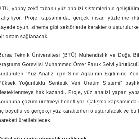
BTÜ, yapay zekâ tabanlı yüz analizi sistemlerinin geliştiril
çalışılıyor. Proje kapsamında, gerçek insan yüzlerine iht
sayede oyun, sinema gibi sektörlerde karakter oluşturulurke
bir ortam sağlanacak.
Bursa Teknik Üniversitesi (BTÜ) Mühendislik ve Doğa Bil
Araştırma Görevlisi Muhammed Ömer Faruk Selvi yürütücül
sürdürülen “Yüz Analizi için Sinir Ağlarının Eğitimine Yö
Yüksek Yoğunluklu Sentetik Veri Üretim Sistemi” başl
desteklenmeye hak kazandı. Proje, yüz analizi yapan yapay
sorununa çözüm üretmeyi hedefliyor. Çalışma kapsamında ge
üç boyutlu ve gerçekçi yüz karakterleri oluşturulacak ve bu k
hareketi üretilebilecek.
Dijital yüz serisi otomatik üretilecek