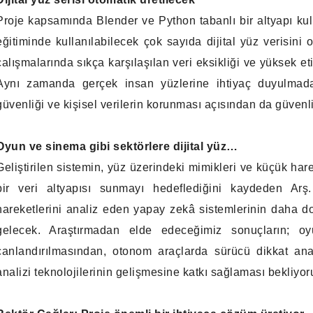
Proje kapsamında Blender ve Python tabanlı bir altyapı kull
eğitiminde kullanılabilecek çok sayıda dijital yüz verisini
çalışmalarında sıkça karşılaşılan veri eksikliği ve yüksek et
Aynı zamanda gerçek insan yüzlerine ihtiyaç duyulmadan 
güvenliği ve kişisel verilerin korunması açısından da güvenl
Oyun ve sinema gibi sektörlere dijital yüz…
Geliştirilen sistemin, yüz üzerindeki mimikleri ve küçük har
bir veri altyapısı sunmayı hedeflediğini kaydeden Arş
hareketlerini analiz eden yapay zekâ sistemlerinin daha 
gelecek. Araştırmadan elde edeceğimiz sonuçların; oyu
canlandırılmasından, otonom araçlarda sürücü dikkat anal
analizi teknolojilerinin gelişmesine katkı sağlaması bekliyor