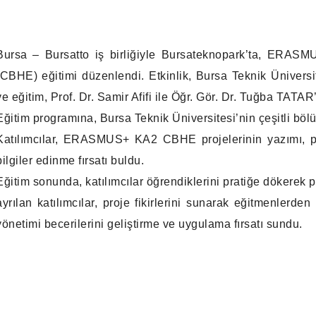
Bursa – Bursatto iş birliğiyle Bursateknopark’ta, ERAS
(CBHE) eğitimi düzenlendi. Etkinlik, Bursa Teknik Üniversit
ve eğitim, Prof. Dr. Samir Afifi ile Öğr. Gör. Dr. Tuğba TATAR’ı
Eğitim programına, Bursa Teknik Üniversitesi’nin çeşitli bö
Katılımcılar, ERASMUS+ KA2 CBHE projelerinin yazımı, p
bilgiler edinme fırsatı buldu.
Eğitim sonunda, katılımcılar öğrendiklerini pratiğe dökerek p
ayrılan katılımcılar, proje fikirlerini sunarak eğitmenlerden 
yönetimi becerilerini geliştirme ve uygulama fırsatı sundu.