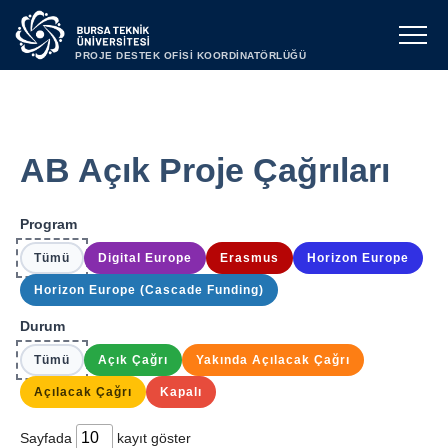
PROJE DESTEK OFİSİ KOORDİNATÖRLÜĞÜ
AB Açık Proje Çağrıları
Program
Tümü
Digital Europe
Erasmus
Horizon Europe
Horizon Europe (Cascade Funding)
Durum
Tümü
Açık Çağrı
Yakında Açılacak Çağrı
Açılacak Çağrı
Kapalı
Sayfada
kayıt göster