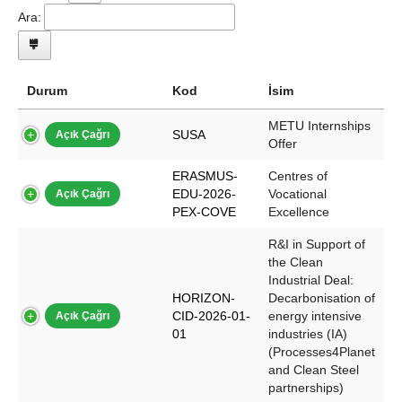
Ara:
Durum
Kod
İsim
METU Internships
SUSA
Açık Çağrı
Offer
ERASMUS-
Centres of
EDU-2026-
Vocational
Açık Çağrı
PEX-COVE
Excellence
R&I in Support of
the Clean
Industrial Deal:
HORIZON-
Decarbonisation of
CID-2026-01-
energy intensive
Açık Çağrı
01
industries (IA)
(Processes4Planet
and Clean Steel
partnerships)