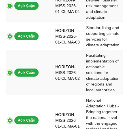
HORIZON-
between disaster
MISS-2026-
risk management
Açık Çağrı
01-CLIMA-04
and climate
adaptation
Standardising and
HORIZON-
supporting climate
MISS-2026-
Açık Çağrı
services for
01-CLIMA-03
climate adaptation
Facilitating
implementation of
HORIZON-
actionable
MISS-2026-
solutions for
Açık Çağrı
01-CLIMA-02
climate adaptation
of regions and
local authorities
National
Adaptation Hubs -
Bringing together
HORIZON-
the national level
MISS-2026-
Açık Çağrı
with the engaged
01-CLIMA-01