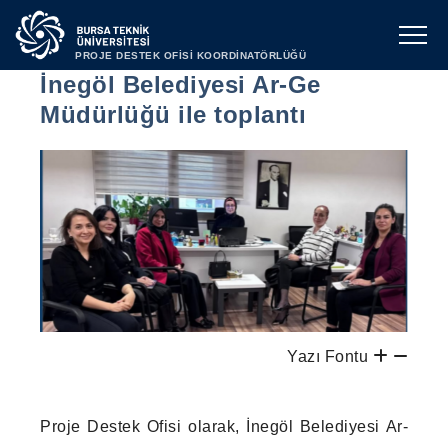
PROJE DESTEK OFİSİ KOORDİNATÖRLÜĞÜ
İnegöl Belediyesi Ar-Ge
Müdürlüğü ile toplantı
Yazı Fontu
Proje Destek Ofisi olarak, İnegöl Belediyesi Ar-